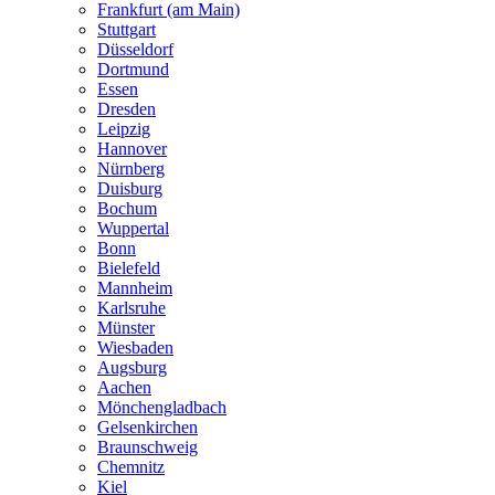
Frankfurt (am Main)
Stuttgart
Düsseldorf
Dortmund
Essen
Dresden
Leipzig
Hannover
Nürnberg
Duisburg
Bochum
Wuppertal
Bonn
Bielefeld
Mannheim
Karlsruhe
Münster
Wiesbaden
Augsburg
Aachen
Mönchengladbach
Gelsenkirchen
Braunschweig
Chemnitz
Kiel