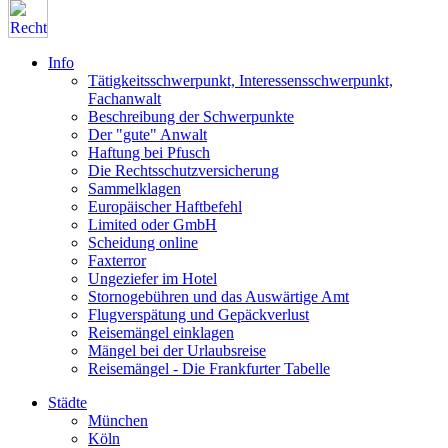
Info
Tätigkeitsschwerpunkt, Interessensschwerpunkt,
Fachanwalt
Beschreibung der Schwerpunkte
Der "gute" Anwalt
Haftung bei Pfusch
Die Rechtsschutzversicherung
Sammelklagen
Europäischer Haftbefehl
Limited oder GmbH
Scheidung online
Faxterror
Ungeziefer im Hotel
Stornogebühren und das Auswärtige Amt
Flugverspätung und Gepäckverlust
Reisemängel einklagen
Mängel bei der Urlaubsreise
Reisemängel - Die Frankfurter Tabelle
Städte
München
Köln