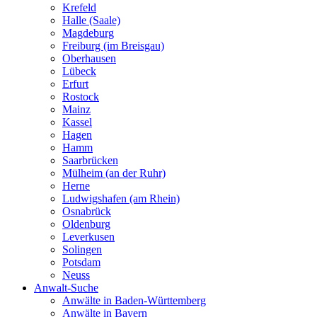
Krefeld
Halle (Saale)
Magdeburg
Freiburg (im Breisgau)
Oberhausen
Lübeck
Erfurt
Rostock
Mainz
Kassel
Hagen
Hamm
Saarbrücken
Mülheim (an der Ruhr)
Herne
Ludwigshafen (am Rhein)
Osnabrück
Oldenburg
Leverkusen
Solingen
Potsdam
Neuss
Anwalt-Suche
Anwälte in Baden-Württemberg
Anwälte in Bayern