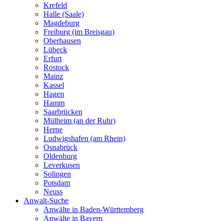
Krefeld
Halle (Saale)
Magdeburg
Freiburg (im Breisgau)
Oberhausen
Lübeck
Erfurt
Rostock
Mainz
Kassel
Hagen
Hamm
Saarbrücken
Mülheim (an der Ruhr)
Herne
Ludwigshafen (am Rhein)
Osnabrück
Oldenburg
Leverkusen
Solingen
Potsdam
Neuss
Anwalt-Suche
Anwälte in Baden-Württemberg
Anwälte in Bayern