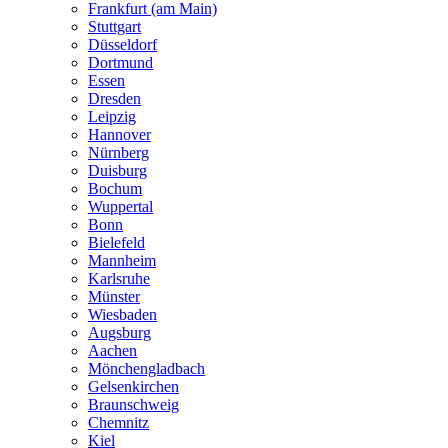
Frankfurt (am Main)
Stuttgart
Düsseldorf
Dortmund
Essen
Dresden
Leipzig
Hannover
Nürnberg
Duisburg
Bochum
Wuppertal
Bonn
Bielefeld
Mannheim
Karlsruhe
Münster
Wiesbaden
Augsburg
Aachen
Mönchengladbach
Gelsenkirchen
Braunschweig
Chemnitz
Kiel