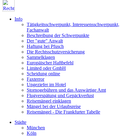
Info
Tätigkeitsschwerpunkt, Interessensschwerpunkt,
Fachanwalt
Beschreibung der Schwerpunkte
Der "gute" Anwalt
Haftung bei Pfusch
Die Rechtsschutzversicherung
Sammelklagen
Europäischer Haftbefehl
Limited oder GmbH
Scheidung online
Faxterror
Ungeziefer im Hotel
Stornogebühren und das Auswärtige Amt
Flugverspätung und Gepäckverlust
Reisemängel einklagen
Mängel bei der Urlaubsreise
Reisemängel - Die Frankfurter Tabelle
Städte
München
Köln