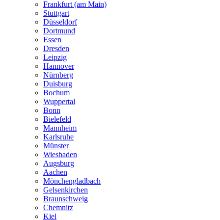
Frankfurt (am Main)
Stuttgart
Düsseldorf
Dortmund
Essen
Dresden
Leipzig
Hannover
Nürnberg
Duisburg
Bochum
Wuppertal
Bonn
Bielefeld
Mannheim
Karlsruhe
Münster
Wiesbaden
Augsburg
Aachen
Mönchengladbach
Gelsenkirchen
Braunschweig
Chemnitz
Kiel