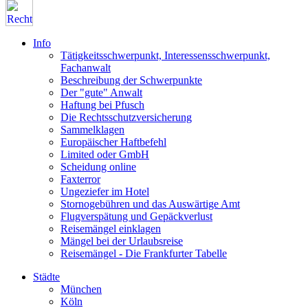
Info
Tätigkeitsschwerpunkt, Interessensschwerpunkt,
Fachanwalt
Beschreibung der Schwerpunkte
Der "gute" Anwalt
Haftung bei Pfusch
Die Rechtsschutzversicherung
Sammelklagen
Europäischer Haftbefehl
Limited oder GmbH
Scheidung online
Faxterror
Ungeziefer im Hotel
Stornogebühren und das Auswärtige Amt
Flugverspätung und Gepäckverlust
Reisemängel einklagen
Mängel bei der Urlaubsreise
Reisemängel - Die Frankfurter Tabelle
Städte
München
Köln