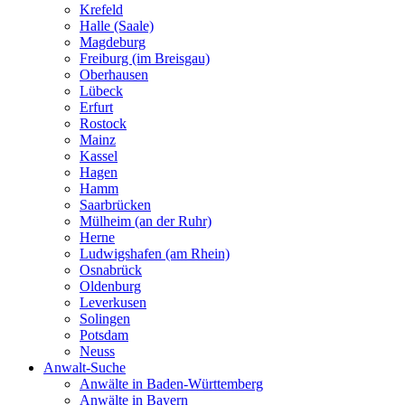
Krefeld
Halle (Saale)
Magdeburg
Freiburg (im Breisgau)
Oberhausen
Lübeck
Erfurt
Rostock
Mainz
Kassel
Hagen
Hamm
Saarbrücken
Mülheim (an der Ruhr)
Herne
Ludwigshafen (am Rhein)
Osnabrück
Oldenburg
Leverkusen
Solingen
Potsdam
Neuss
Anwalt-Suche
Anwälte in Baden-Württemberg
Anwälte in Bayern