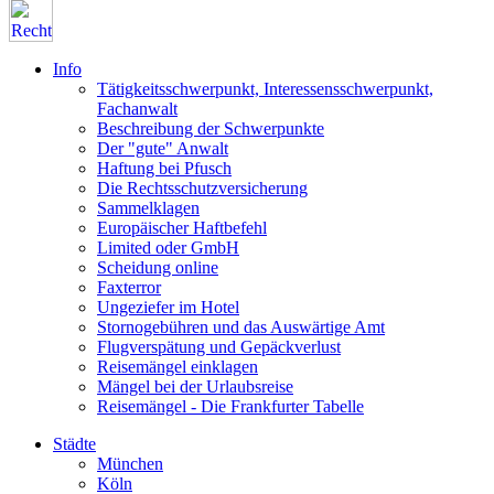
Info
Tätigkeitsschwerpunkt, Interessensschwerpunkt,
Fachanwalt
Beschreibung der Schwerpunkte
Der "gute" Anwalt
Haftung bei Pfusch
Die Rechtsschutzversicherung
Sammelklagen
Europäischer Haftbefehl
Limited oder GmbH
Scheidung online
Faxterror
Ungeziefer im Hotel
Stornogebühren und das Auswärtige Amt
Flugverspätung und Gepäckverlust
Reisemängel einklagen
Mängel bei der Urlaubsreise
Reisemängel - Die Frankfurter Tabelle
Städte
München
Köln