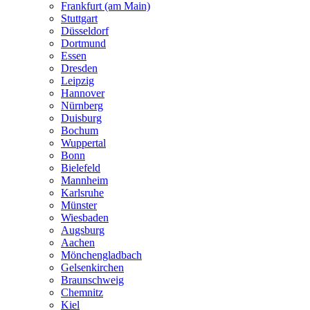
Frankfurt (am Main)
Stuttgart
Düsseldorf
Dortmund
Essen
Dresden
Leipzig
Hannover
Nürnberg
Duisburg
Bochum
Wuppertal
Bonn
Bielefeld
Mannheim
Karlsruhe
Münster
Wiesbaden
Augsburg
Aachen
Mönchengladbach
Gelsenkirchen
Braunschweig
Chemnitz
Kiel