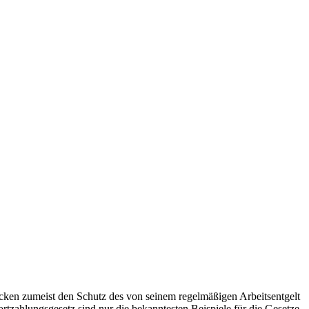
wecken zumeist den Schutz des von seinem regelmäßigen Arbeitsentgelt
tzahlungsgesetz sind nur die bekanntesten Beispiele für die Gesetze,