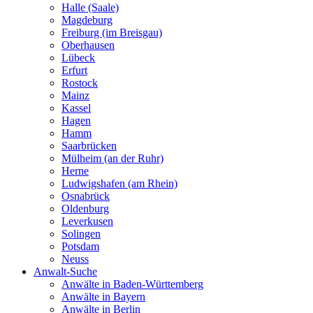
Halle (Saale)
Magdeburg
Freiburg (im Breisgau)
Oberhausen
Lübeck
Erfurt
Rostock
Mainz
Kassel
Hagen
Hamm
Saarbrücken
Mülheim (an der Ruhr)
Herne
Ludwigshafen (am Rhein)
Osnabrück
Oldenburg
Leverkusen
Solingen
Potsdam
Neuss
Anwalt-Suche
Anwälte in Baden-Württemberg
Anwälte in Bayern
Anwälte in Berlin