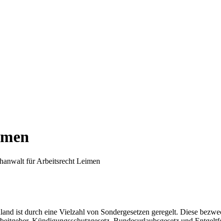
eimen
anwalt für Arbeitsrecht Leimen
chland ist durch eine Vielzahl von Sondergesetzen geregelt. Diese bez
eitgeber. Kündigungsschutzgesetz, Bundesurlaubsgesetz und Entgeltfor