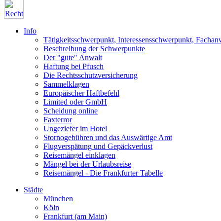
Info
Tätigkeitsschwerpunkt, Interessensschwerpunkt, Fachan
Beschreibung der Schwerpunkte
Der "gute" Anwalt
Haftung bei Pfusch
Die Rechtsschutzversicherung
Sammelklagen
Europäischer Haftbefehl
Limited oder GmbH
Scheidung online
Faxterror
Ungeziefer im Hotel
Stornogebühren und das Auswärtige Amt
Flugverspätung und Gepäckverlust
Reisemängel einklagen
Mängel bei der Urlaubsreise
Reisemängel - Die Frankfurter Tabelle
Städte
München
Köln
Frankfurt (am Main)