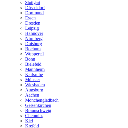
Stuttgart
Düsseldorf
Dortmund
Essen
Dresden
Leipzig
Hannover
Nürnberg
Duisburg
Bochum
Wuppertal
Bonn
Bielefeld
Mannheim
Karlsruhe
Münster
Wiesbaden
Augsburg
Aachen
Mönchengladbach
Gelsenkirchen
Braunschweig
Chemnitz
Kiel
Krefeld