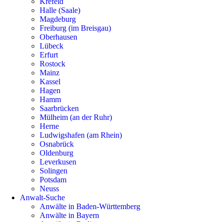
Krefeld
Halle (Saale)
Magdeburg
Freiburg (im Breisgau)
Oberhausen
Lübeck
Erfurt
Rostock
Mainz
Kassel
Hagen
Hamm
Saarbrücken
Mülheim (an der Ruhr)
Herne
Ludwigshafen (am Rhein)
Osnabrück
Oldenburg
Leverkusen
Solingen
Potsdam
Neuss
Anwalt-Suche
Anwälte in Baden-Württemberg
Anwälte in Bayern