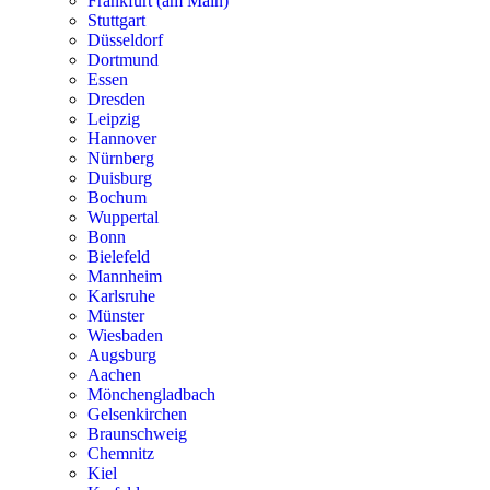
Frankfurt (am Main)
Stuttgart
Düsseldorf
Dortmund
Essen
Dresden
Leipzig
Hannover
Nürnberg
Duisburg
Bochum
Wuppertal
Bonn
Bielefeld
Mannheim
Karlsruhe
Münster
Wiesbaden
Augsburg
Aachen
Mönchengladbach
Gelsenkirchen
Braunschweig
Chemnitz
Kiel