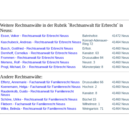
Weitere Rechtsanwälte in der Rubrik `Rechtsanwalt für Erbrecht` in
Neuss:
Esser, Volker - Rechtsanwalt für Erbrecht Neuss
Bahnhofstr.
41472 Neu
Konrad-Adenauer-
Kaschubeck, Andreas - Rechtsanwalt für Erbrecht Neuss
41464 Neu
Ring 72
Busch, Gottfried - Rechtsanwalt für Erbrecht Neuss
Erftstr.
41460 Neu
Dornhoff, Cornelius - Rechtsanwalt für Erbrecht Neuss
Kanalstr. 63
41460 Neu
Frommen - Rechtsanwalt für Erbrecht Neuss
Drususallee 84
41460 Neu
Mertens, Rolf - Rechtsanwalt für Erbrecht Neuss
Neustr. 3
41460 Neu
Progl, Michael, Dr. - Rechtsanwalt für Erbrecht Neuss
Münsterplatz 8
41460 Neu
Andere Rechtsanwälte:
Effertz, Annemarie - Fachanwalt für Familienrecht Neuss
Drususallee 66
41460 Neu
Koenemann, Helga - Fachanwalt für Familienrecht Neuss
Hochstr. 2
41460 Neu
Raudenkolb, Guido - Rechtsanwalt für Familienrecht
Kanalstr. 8
41460 Neu
Neuss
Schöne, Ulrike - Rechtsanwalt für Familienrecht Neuss
Büchel 15
41460 Neu
Fileborn - Fachanwalt für Familienrecht Neuss
Wilhelmstr. 1
41462 Neu
Wilke, Belinda - Rechtsanwalt für Familienrecht Neuss
Weingartstr. 71
41464 Neu