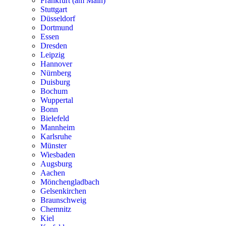
Frankfurt (am Main)
Stuttgart
Düsseldorf
Dortmund
Essen
Dresden
Leipzig
Hannover
Nürnberg
Duisburg
Bochum
Wuppertal
Bonn
Bielefeld
Mannheim
Karlsruhe
Münster
Wiesbaden
Augsburg
Aachen
Mönchengladbach
Gelsenkirchen
Braunschweig
Chemnitz
Kiel