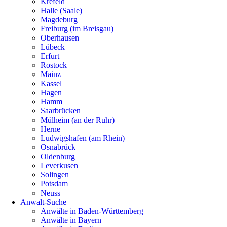
Krefeld
Halle (Saale)
Magdeburg
Freiburg (im Breisgau)
Oberhausen
Lübeck
Erfurt
Rostock
Mainz
Kassel
Hagen
Hamm
Saarbrücken
Mülheim (an der Ruhr)
Herne
Ludwigshafen (am Rhein)
Osnabrück
Oldenburg
Leverkusen
Solingen
Potsdam
Neuss
Anwalt-Suche
Anwälte in Baden-Württemberg
Anwälte in Bayern