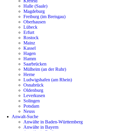
Krefeld
Halle (Saale)
Magdeburg
Freiburg (im Breisgau)
Oberhausen
Lübeck
Erfurt
Rostock
Mainz
Kassel
Hagen
Hamm
Saarbrücken
Mülheim (an der Ruhr)
Herne
Ludwigshafen (am Rhein)
Osnabrück
Oldenburg
Leverkusen
Solingen
Potsdam
Neuss
Anwalt-Suche
Anwälte in Baden-Württemberg
Anwälte in Bayern