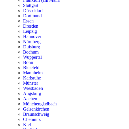
Frankfurt (am Main)
Stuttgart
Düsseldorf
Dortmund
Essen
Dresden
Leipzig
Hannover
Nürnberg
Duisburg
Bochum
Wuppertal
Bonn
Bielefeld
Mannheim
Karlsruhe
Münster
Wiesbaden
Augsburg
Aachen
Mönchengladbach
Gelsenkirchen
Braunschweig
Chemnitz
Kiel