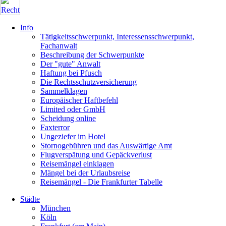
Info
Tätigkeitsschwerpunkt, Interessensschwerpunkt,
Fachanwalt
Beschreibung der Schwerpunkte
Der "gute" Anwalt
Haftung bei Pfusch
Die Rechtsschutzversicherung
Sammelklagen
Europäischer Haftbefehl
Limited oder GmbH
Scheidung online
Faxterror
Ungeziefer im Hotel
Stornogebühren und das Auswärtige Amt
Flugverspätung und Gepäckverlust
Reisemängel einklagen
Mängel bei der Urlaubsreise
Reisemängel - Die Frankfurter Tabelle
Städte
München
Köln