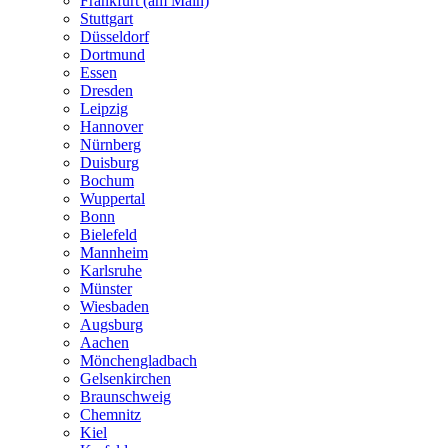
Frankfurt (am Main)
Stuttgart
Düsseldorf
Dortmund
Essen
Dresden
Leipzig
Hannover
Nürnberg
Duisburg
Bochum
Wuppertal
Bonn
Bielefeld
Mannheim
Karlsruhe
Münster
Wiesbaden
Augsburg
Aachen
Mönchengladbach
Gelsenkirchen
Braunschweig
Chemnitz
Kiel