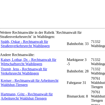
Weitere Rechtsanwälte in der Rubrik `Rechtsanwalt für
Straßenverkehrsrecht` in Waiblingen:
Späth, Oskar - Rechtsanwalt für
71332
Bahnhofstr. 33
Straßenverkehrsrecht Waiblingen
Waibling
Andere Rechtsanwälte:
Kaiser, Lothar, Dr. - Rechtsanwalt für
Marktgasse 3
71332
Wirtschaftsrecht Waiblingen
-5
Waibling
Trurnit, Jens - Rechtsanwalt für
71332
Bahnhofstr. 28
Verkehrsrecht Waiblingen
Waibling
79761
Kreiser - Rechtsanwalt für Arbeitsrecht
Fahrgasse 31
Waldshut
Waldshut-Tiengen
Tiengen
79761
Hartmann, Götz - Rechtsanwalt für
Bismarckstr. 8
Waldshut
Arbeitsrecht Waldshut-Tiengen
Tiengen