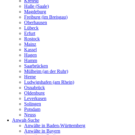
Krefeld
Halle (Saale)
Magdeburg
Freiburg (im Breisgau)
Oberhausen
Lübeck
Erfurt
Rostock
Mainz
Kassel
Hagen
Hamm
Saarbrücken
Mülheim (an der Ruhr)
Herne
Ludwigshafen (am Rhein)
Osnabrück
Oldenburg
Leverkusen
Solingen
Potsdam
Neuss
Anwalt-Suche
Anwälte in Baden-Württemberg
Anwälte in Bayern