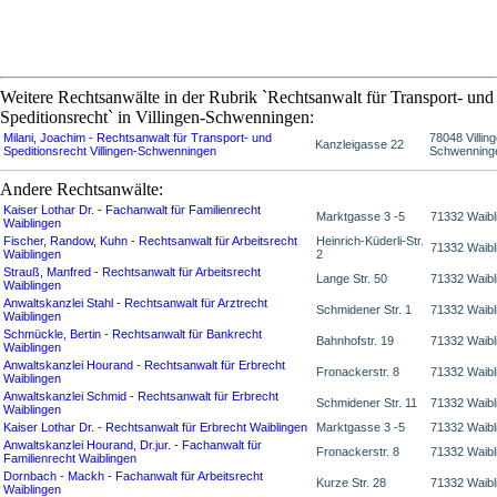
Weitere Rechtsanwälte in der Rubrik `Rechtsanwalt für Transport- und
Speditionsrecht` in Villingen-Schwenningen:
Milani, Joachim - Rechtsanwalt für Transport- und
78048 Villin
Kanzleigasse 22
Speditionsrecht Villingen-Schwenningen
Schwenning
Andere Rechtsanwälte:
Kaiser Lothar Dr. - Fachanwalt für Familienrecht
Marktgasse 3 -5
71332 Waibl
Waiblingen
Fischer, Randow, Kuhn - Rechtsanwalt für Arbeitsrecht
Heinrich-Küderli-Str.
71332 Waibl
Waiblingen
2
Strauß, Manfred - Rechtsanwalt für Arbeitsrecht
Lange Str. 50
71332 Waibl
Waiblingen
Anwaltskanzlei Stahl - Rechtsanwalt für Arztrecht
Schmidener Str. 1
71332 Waibl
Waiblingen
Schmückle, Bertin - Rechtsanwalt für Bankrecht
Bahnhofstr. 19
71332 Waibl
Waiblingen
Anwaltskanzlei Hourand - Rechtsanwalt für Erbrecht
Fronackerstr. 8
71332 Waibl
Waiblingen
Anwaltskanzlei Schmid - Rechtsanwalt für Erbrecht
Schmidener Str. 11
71332 Waibl
Waiblingen
Kaiser Lothar Dr. - Rechtsanwalt für Erbrecht Waiblingen
Marktgasse 3 -5
71332 Waibl
Anwaltskanzlei Hourand, Dr.jur. - Fachanwalt für
Fronackerstr. 8
71332 Waibl
Familienrecht Waiblingen
Dornbach - Mackh - Fachanwalt für Arbeitsrecht
Kurze Str. 28
71332 Waibl
Waiblingen