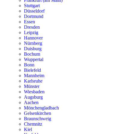
Frankfurt (am Main)
Stuttgart
Düsseldorf
Dortmund
Essen
Dresden
Leipzig
Hannover
Nürnberg
Duisburg
Bochum
Wuppertal
Bonn
Bielefeld
Mannheim
Karlsruhe
Münster
Wiesbaden
Augsburg
Aachen
Mönchengladbach
Gelsenkirchen
Braunschweig
Chemnitz
Kiel