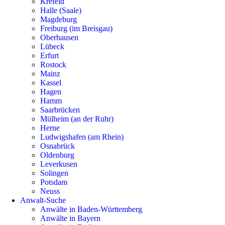
Krefeld
Halle (Saale)
Magdeburg
Freiburg (im Breisgau)
Oberhausen
Lübeck
Erfurt
Rostock
Mainz
Kassel
Hagen
Hamm
Saarbrücken
Mülheim (an der Ruhr)
Herne
Ludwigshafen (am Rhein)
Osnabrück
Oldenburg
Leverkusen
Solingen
Potsdam
Neuss
Anwalt-Suche
Anwälte in Baden-Württemberg
Anwälte in Bayern