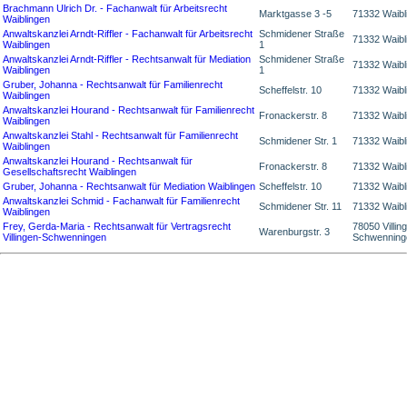
Brachmann Ulrich Dr. - Fachanwalt für Arbeitsrecht
Marktgasse 3 -5
71332 Waibl
Waiblingen
Anwaltskanzlei Arndt-Riffler - Fachanwalt für Arbeitsrecht
Schmidener Straße
71332 Waibl
Waiblingen
1
Anwaltskanzlei Arndt-Riffler - Rechtsanwalt für Mediation
Schmidener Straße
71332 Waibl
Waiblingen
1
Gruber, Johanna - Rechtsanwalt für Familienrecht
Scheffelstr. 10
71332 Waibl
Waiblingen
Anwaltskanzlei Hourand - Rechtsanwalt für Familienrecht
Fronackerstr. 8
71332 Waibl
Waiblingen
Anwaltskanzlei Stahl - Rechtsanwalt für Familienrecht
Schmidener Str. 1
71332 Waibl
Waiblingen
Anwaltskanzlei Hourand - Rechtsanwalt für
Fronackerstr. 8
71332 Waibl
Gesellschaftsrecht Waiblingen
Gruber, Johanna - Rechtsanwalt für Mediation Waiblingen
Scheffelstr. 10
71332 Waibl
Anwaltskanzlei Schmid - Fachanwalt für Familienrecht
Schmidener Str. 11
71332 Waibl
Waiblingen
Frey, Gerda-Maria - Rechtsanwalt für Vertragsrecht
78050 Villin
Warenburgstr. 3
Villingen-Schwenningen
Schwenning