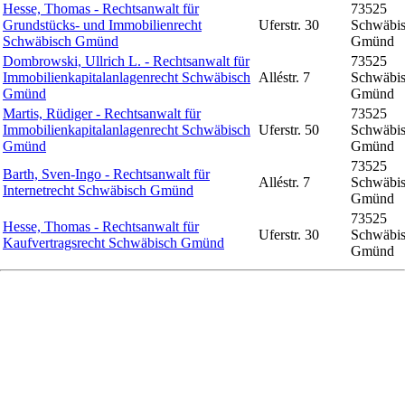
Hesse, Thomas - Rechtsanwalt für
73525
Grundstücks- und Immobilienrecht
Uferstr. 30
Schwäbi
Schwäbisch Gmünd
Gmünd
Dombrowski, Ullrich L. - Rechtsanwalt für
73525
Immobilienkapitalanlagenrecht Schwäbisch
Alléstr. 7
Schwäbi
Gmünd
Gmünd
Martis, Rüdiger - Rechtsanwalt für
73525
Immobilienkapitalanlagenrecht Schwäbisch
Uferstr. 50
Schwäbi
Gmünd
Gmünd
73525
Barth, Sven-Ingo - Rechtsanwalt für
Alléstr. 7
Schwäbi
Internetrecht Schwäbisch Gmünd
Gmünd
73525
Hesse, Thomas - Rechtsanwalt für
Uferstr. 30
Schwäbi
Kaufvertragsrecht Schwäbisch Gmünd
Gmünd