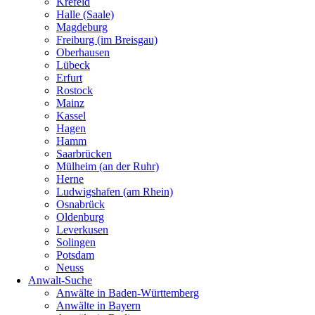
Krefeld
Halle (Saale)
Magdeburg
Freiburg (im Breisgau)
Oberhausen
Lübeck
Erfurt
Rostock
Mainz
Kassel
Hagen
Hamm
Saarbrücken
Mülheim (an der Ruhr)
Herne
Ludwigshafen (am Rhein)
Osnabrück
Oldenburg
Leverkusen
Solingen
Potsdam
Neuss
Anwalt-Suche
Anwälte in Baden-Württemberg
Anwälte in Bayern