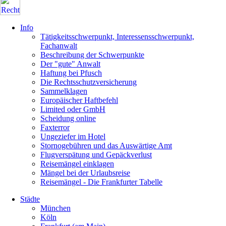
Info
Tätigkeitsschwerpunkt, Interessensschwerpunkt,
Fachanwalt
Beschreibung der Schwerpunkte
Der "gute" Anwalt
Haftung bei Pfusch
Die Rechtsschutzversicherung
Sammelklagen
Europäischer Haftbefehl
Limited oder GmbH
Scheidung online
Faxterror
Ungeziefer im Hotel
Stornogebühren und das Auswärtige Amt
Flugverspätung und Gepäckverlust
Reisemängel einklagen
Mängel bei der Urlaubsreise
Reisemängel - Die Frankfurter Tabelle
Städte
München
Köln