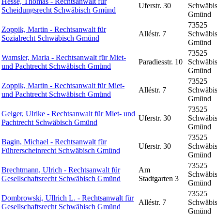
Hesse, Thomas - Rechtsanwalt für
Uferstr. 30
Schwäbi
Scheidungsrecht Schwäbisch Gmünd
Gmünd
73525
Zoppik, Martin - Rechtsanwalt für
Alléstr. 7
Schwäbi
Sozialrecht Schwäbisch Gmünd
Gmünd
73525
Wamsler, Maria - Rechtsanwalt für Miet-
Paradiesstr. 10
Schwäbi
und Pachtrecht Schwäbisch Gmünd
Gmünd
73525
Zoppik, Martin - Rechtsanwalt für Miet-
Alléstr. 7
Schwäbi
und Pachtrecht Schwäbisch Gmünd
Gmünd
73525
Geiger, Ulrike - Rechtsanwalt für Miet- und
Uferstr. 30
Schwäbi
Pachtrecht Schwäbisch Gmünd
Gmünd
73525
Bagin, Michael - Rechtsanwalt für
Uferstr. 30
Schwäbi
Führerscheinrecht Schwäbisch Gmünd
Gmünd
73525
Brechtmann, Ulrich - Rechtsanwalt für
Am
Schwäbi
Gesellschaftsrecht Schwäbisch Gmünd
Stadtgarten 3
Gmünd
73525
Dombrowski, Ullrich L. - Rechtsanwalt für
Alléstr. 7
Schwäbi
Gesellschaftsrecht Schwäbisch Gmünd
Gmünd