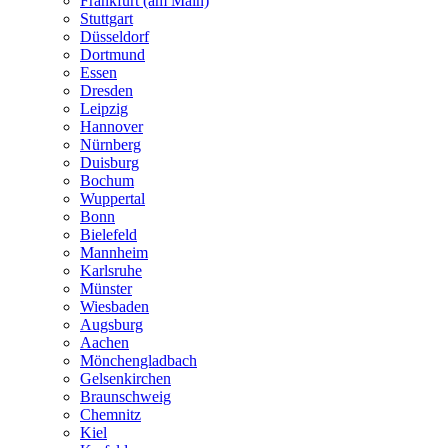
Frankfurt (am Main)
Stuttgart
Düsseldorf
Dortmund
Essen
Dresden
Leipzig
Hannover
Nürnberg
Duisburg
Bochum
Wuppertal
Bonn
Bielefeld
Mannheim
Karlsruhe
Münster
Wiesbaden
Augsburg
Aachen
Mönchengladbach
Gelsenkirchen
Braunschweig
Chemnitz
Kiel