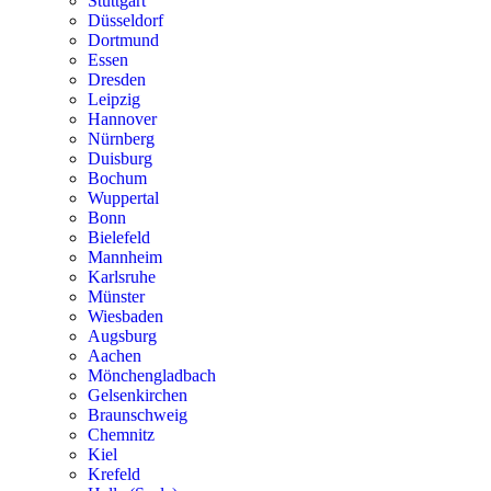
Stuttgart
Düsseldorf
Dortmund
Essen
Dresden
Leipzig
Hannover
Nürnberg
Duisburg
Bochum
Wuppertal
Bonn
Bielefeld
Mannheim
Karlsruhe
Münster
Wiesbaden
Augsburg
Aachen
Mönchengladbach
Gelsenkirchen
Braunschweig
Chemnitz
Kiel
Krefeld