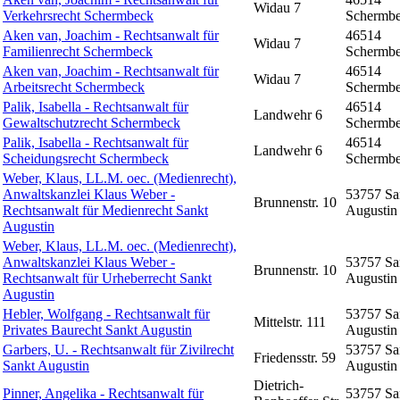
Widau 7
Verkehrsrecht Schermbeck
Schermb
Aken van, Joachim - Rechtsanwalt für
46514
Widau 7
Familienrecht Schermbeck
Schermb
Aken van, Joachim - Rechtsanwalt für
46514
Widau 7
Arbeitsrecht Schermbeck
Schermb
Palik, Isabella - Rechtsanwalt für
46514
Landwehr 6
Gewaltschutzrecht Schermbeck
Schermb
Palik, Isabella - Rechtsanwalt für
46514
Landwehr 6
Scheidungsrecht Schermbeck
Schermb
Weber, Klaus, LL.M. oec. (Medienrecht),
Anwaltskanzlei Klaus Weber -
53757 Sa
Brunnenstr. 10
Rechtsanwalt für Medienrecht Sankt
Augustin
Augustin
Weber, Klaus, LL.M. oec. (Medienrecht),
Anwaltskanzlei Klaus Weber -
53757 Sa
Brunnenstr. 10
Rechtsanwalt für Urheberrecht Sankt
Augustin
Augustin
Hebler, Wolfgang - Rechtsanwalt für
53757 Sa
Mittelstr. 111
Privates Baurecht Sankt Augustin
Augustin
Garbers, U. - Rechtsanwalt für Zivilrecht
53757 Sa
Friedensstr. 59
Sankt Augustin
Augustin
Dietrich-
Pinner, Angelika - Rechtsanwalt für
53757 Sa