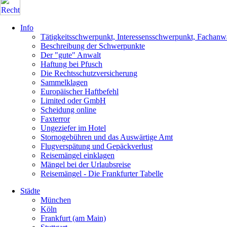
Info
Tätigkeitsschwerpunkt, Interessensschwerpunkt, Fachanw
Beschreibung der Schwerpunkte
Der "gute" Anwalt
Haftung bei Pfusch
Die Rechtsschutzversicherung
Sammelklagen
Europäischer Haftbefehl
Limited oder GmbH
Scheidung online
Faxterror
Ungeziefer im Hotel
Stornogebühren und das Auswärtige Amt
Flugverspätung und Gepäckverlust
Reisemängel einklagen
Mängel bei der Urlaubsreise
Reisemängel - Die Frankfurter Tabelle
Städte
München
Köln
Frankfurt (am Main)