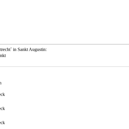
recht` in Sankt Augustin:
nkt
n
eck
eck
eck