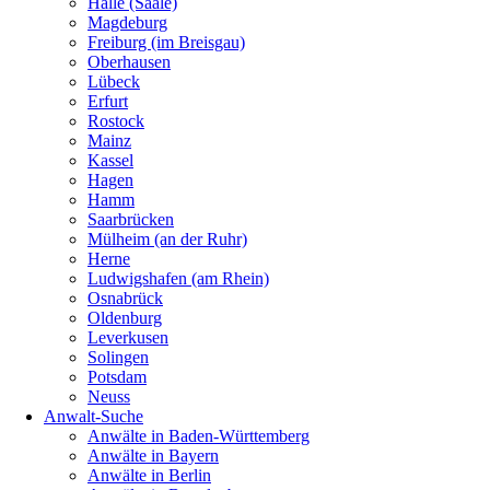
Halle (Saale)
Magdeburg
Freiburg (im Breisgau)
Oberhausen
Lübeck
Erfurt
Rostock
Mainz
Kassel
Hagen
Hamm
Saarbrücken
Mülheim (an der Ruhr)
Herne
Ludwigshafen (am Rhein)
Osnabrück
Oldenburg
Leverkusen
Solingen
Potsdam
Neuss
Anwalt-Suche
Anwälte in Baden-Württemberg
Anwälte in Bayern
Anwälte in Berlin