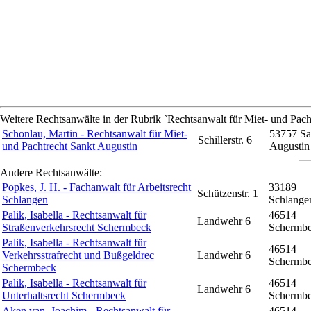
Weitere Rechtsanwälte in der Rubrik `Rechtsanwalt für Miet- und Pacht
Schonlau, Martin - Rechtsanwalt für Miet-
53757 Sa
Schillerstr. 6
und Pachtrecht Sankt Augustin
Augustin
Andere Rechtsanwälte:
Popkes, J. H. - Fachanwalt für Arbeitsrecht
33189
Schützenstr. 1
Schlangen
Schlange
Palik, Isabella - Rechtsanwalt für
46514
Landwehr 6
Straßenverkehrsrecht Schermbeck
Schermb
Palik, Isabella - Rechtsanwalt für
46514
Verkehrsstrafrecht und Bußgeldrec
Landwehr 6
Schermb
Schermbeck
Palik, Isabella - Rechtsanwalt für
46514
Landwehr 6
Unterhaltsrecht Schermbeck
Schermb
Aken van, Joachim - Rechtsanwalt für
46514