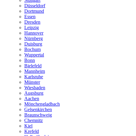
Stuttgart
Düsseldorf
Dortmund
Essen
Dresden
Leipzig
Hannover
Nürnberg
Duisburg
Bochum
Wuppertal
Bonn
Bielefeld
Mannheim
Karlsruhe
Münster
Wiesbaden
Augsburg
Aachen
Mönchengladbach
Gelsenkirchen
Braunschweig
Chemnitz
Kiel
Krefeld