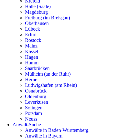
Krefeld
Halle (Saale)
Magdeburg
Freiburg (im Breisgau)
Oberhausen
Lübeck
Erfurt
Rostock
Mainz
Kassel
Hagen
Hamm
Saarbrücken
Mülheim (an der Ruhr)
Herne
Ludwigshafen (am Rhein)
Osnabrück
Oldenburg
Leverkusen
Solingen
Potsdam
Neuss
Anwalt-Suche
Anwälte in Baden-Württemberg
Anwälte in Bayern