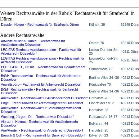
Weitere Rechtsanwälte in der Rubrik `Rechtsanwalt für Strafrecht` in
Düren:
Dassler, Holger - Rechtsanwalt für Strafrecht Düren
Kölnstr. 39
52349 Düre
Andere Rechtsanwälte:
Anwälte Müller & Danke - Rechtsanwalt für
Oststr. 76
40210 Düss
Ausländerrecht Düsseldorf
LEGITAS Rechtsanwaltskooperation - Fachanwalt für
Louise-Dumont-Str.
40211 Düsse
Arbeitsrecht Düsseldorf
25
LEGITAS Rechtsanwaltskooperation - Rechtsanwalt für
Louise-Dumont-Str.
40211 Düsse
Arztrecht Düsseldorf
25
PÖTTGEN, H., Dr.Jur. - Rechtsanwalt für Beamtenrecht
Schadowstr. 72
40212 Düss
Düsseldorf
B/S/H Rechtsanwälte - Rechtsanwalt für Arbeitsrecht
Berliner Allee 34 -36
40212 Düss
Düsseldorf
Anwaltsbüro - Fachanwalt für Arbeitsrecht Düsseldorf
Königsallee 70
40212 Düss
B/S/H Rechtsanwälte - Rechtsanwalt für Bankrecht
Berliner Allee 34 -36
40212 Düss
Düsseldorf
Aue/Reuter - Rechtsanwalt für Ausländerrecht Düsseldorf
Haroldstr. 28
40213 Düss
Engel - Rechtsanwalt für Arzthaftungsrecht Düsseldorf
Elberfelder Str. 2
40213 Düss
Aue/Reuter - Rechtsanwalt für Betäubungsmittelrecht
Haroldstr. 28
40213 Düss
Düsseldorf
Wessing, Jürgen, Dr. - Rechtsanwalt Düsseldorf
Rathausufer 16-17
40213 Düss
Albracht, Helmut - Rechtsanwalt für Ausländerrecht
Bolkerstr. 44
40213 Düss
Düsseldorf
Aue/Reuter - Rechtsanwalt für Arbeitsrecht Düsseldorf
Haroldstr. 28
40213 Düss
Bärsch & Coll. - Rechtsanwalt für Bankrecht Düsseldorf
Bilker Str. 23
40213 Düss