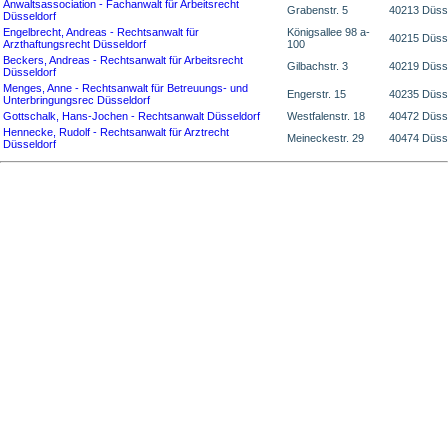
Anwaltsassociation - Fachanwalt für Arbeitsrecht
Grabenstr. 5
40213 Düss
Düsseldorf
Engelbrecht, Andreas - Rechtsanwalt für
Königsallee 98 a-
40215 Düss
Arzthaftungsrecht Düsseldorf
100
Beckers, Andreas - Rechtsanwalt für Arbeitsrecht
Gilbachstr. 3
40219 Düss
Düsseldorf
Menges, Anne - Rechtsanwalt für Betreuungs- und
Engerstr. 15
40235 Düss
Unterbringungsrec Düsseldorf
Gottschalk, Hans-Jochen - Rechtsanwalt Düsseldorf
Westfalenstr. 18
40472 Düss
Hennecke, Rudolf - Rechtsanwalt für Arztrecht
Meineckestr. 29
40474 Düss
Düsseldorf