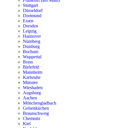
Frankfurt (am Main)
Stuttgart
Düsseldorf
Dortmund
Essen
Dresden
Leipzig
Hannover
Nürnberg
Duisburg
Bochum
Wuppertal
Bonn
Bielefeld
Mannheim
Karlsruhe
Münster
Wiesbaden
Augsburg
Aachen
Mönchengladbach
Gelsenkirchen
Braunschweig
Chemnitz
Kiel