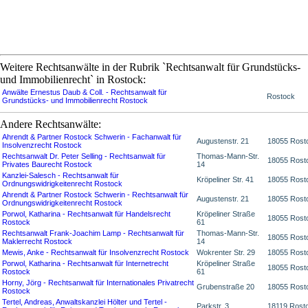
Weitere Rechtsanwälte in der Rubrik `Rechtsanwalt für Grundstücks-
und Immobilienrecht` in Rostock:
Anwälte Ernestus Daub & Coll. - Rechtsanwalt für
Rostock
Grundstücks- und Immobilienrecht Rostock
Andere Rechtsanwälte:
Ahrendt & Partner Rostock Schwerin - Fachanwalt für
Augustenstr. 21
18055 Rost
Insolvenzrecht Rostock
Rechtsanwalt Dr. Peter Selling - Rechtsanwalt für
Thomas-Mann-Str.
18055 Rost
Privates Baurecht Rostock
14
Kanzlei-Salesch - Rechtsanwalt für
Kröpeliner Str. 41
18055 Rost
Ordnungswidrigkeitenrecht Rostock
Ahrendt & Partner Rostock Schwerin - Rechtsanwalt für
Augustenstr. 21
18055 Rost
Ordnungswidrigkeitenrecht Rostock
Porwol, Katharina - Rechtsanwalt für Handelsrecht
Kröpeliner Straße
18055 Rost
Rostock
61
Rechtsanwalt Frank-Joachim Lamp - Rechtsanwalt für
Thomas-Mann-Str.
18055 Rost
Maklerrecht Rostock
14
Mewis, Anke - Rechtsanwalt für Insolvenzrecht Rostock
Wokrenter Str. 29
18055 Rost
Porwol, Katharina - Rechtsanwalt für Internetrecht
Kröpeliner Straße
18055 Rost
Rostock
61
Horny, Jörg - Rechtsanwalt für Internationales Privatrecht
Grubenstraße 20
18055 Rost
Rostock
Tertel, Andreas, Anwaltskanzlei Hölter und Tertel -
Parkstr. 3
18119 Rost