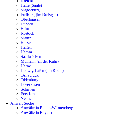
Krefeld
Halle (Saale)
Magdeburg
Freiburg (im Breisgau)
Oberhausen
Lübeck
Erfurt
Rostock
Mainz
Kassel
Hagen
Hamm
Saarbrücken
Mülheim (an der Ruhr)
Herne
Ludwigshafen (am Rhein)
Osnabrück
Oldenburg
Leverkusen
Solingen
Potsdam
Neuss
Anwalt-Suche
Anwälte in Baden-Württemberg
Anwälte in Bayern