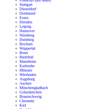
Frankfurt (am Main)
Stuttgart
Düsseldorf
Dortmund
Essen
Dresden
Leipzig
Hannover
Nürnberg
Duisburg
Bochum
Wuppertal
Bonn
Bielefeld
Mannheim
Karlsruhe
Münster
Wiesbaden
Augsburg
Aachen
Mönchengladbach
Gelsenkirchen
Braunschweig
Chemnitz
Kiel